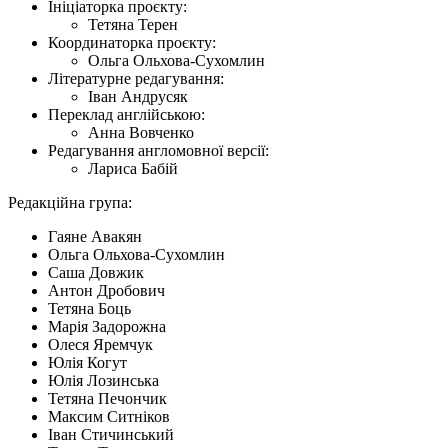
Ініціаторка проєкту:
Тетяна Терен
Координаторка проєкту:
Ольга Ольхова-Сухомлин
Літературне редагування:
Іван Андрусяк
Переклад англійською:
Анна Вовченко
Редагування англомовної версії:
Лариса Бабій
Редакційна група:
Гаяне Авакян
Ольга Ольхова-Сухомлин
Саша Довжик
Антон Дробович
Тетяна Боць
Марія Задорожна
Олеся Яремчук
Юлія Когут
Юлія Лозинська
Тетяна Печончик
Максим Ситніков
Іван Стичинський