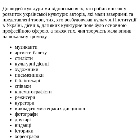
До людей культури ми відносимо всіх, хто робив внесок у
розвиток української культури: авторів, які мали завершені та
представлені твори, тих, хто розбудовував культурні інституції
в Україні, дієвців, для яких культурне поле було основною
професійною сферою, а також тих, чия творчість мала вплив
на локальну громаду.
музиканти
артисти балету
стилісти
культурні дієвці
художники
письменники
бібліотекарі
співаки
кінематографісти
режисери
куратори
викладачі мистецьких дисциплін
фотографи
друкарі
видавці
історики
хореографи