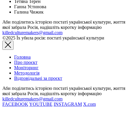
Тетяна Терен
Ганна Устинова
Галина Чижик
Аби поділитись історією постаті української культури, життя
якої забрала Росія, надішліть коротку інформацію
killedculturemakers@gmail.com
©2025 Їх убила росія: постаті української культури
Головна
Про проєкт
Моніторинг
Методологія
Відповідальні за проєкт
Аби поділитись історією постаті української культури, життя
якої забрала Росія, надішліть коротку інформацію
killedculturemakers@gmail.com
FACEBOOK
YOUTUBE
INSTAGRAM
X.com